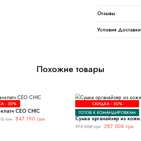
Отзывы
Условия Доставки
Похожие товары
А -
30%
СКИДКА -
50%
клатч CEO CHIC
ГОТОВ К КОМАНДИРОВКАМ
Сумка органайзер из кожи
847 190
сум
72
сум
Xanadu
287 504
сум
575 008
сум