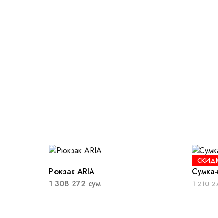
СКИДК
Рюкзак ARIA
Сумка+
1 308 272
сум
1 210 2