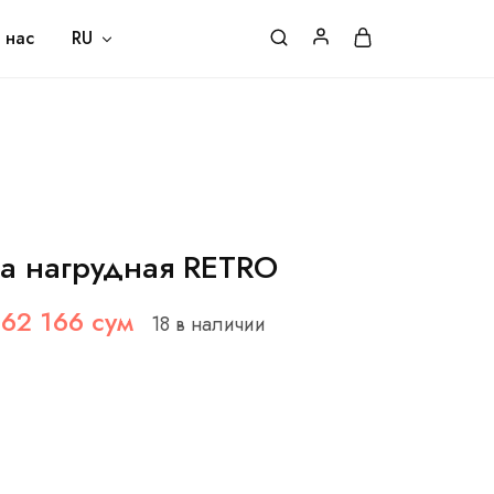
и Доставка
Контакты
 нас
RU
ка нагрудная RETRO
662 166
сум
18 в наличии