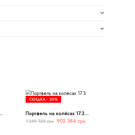
СКИДКА -
30%
Портфель на колёсах 17.3
TravelPro
902 384
сум
1 289 120
сум