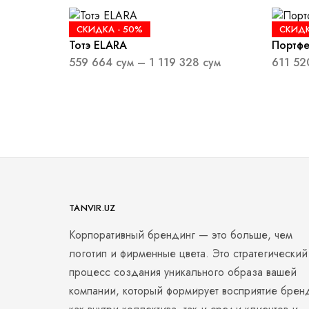
СКИДКА -
50%
СКИДК
Тотэ ELARA
Портфе
559 664
сум
–
1 119 328
сум
611 5
TANVIR.UZ
Корпоративный брендинг — это больше, чем
логотип и фирменные цвета. Это стратегический
процесс создания уникального образа вашей
компании, который формирует восприятие брен