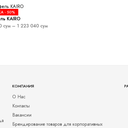
А -
50%
ль KAIRO
20
сум
–
1 223 040
сум
КОМПАНИЯ
Р
О Нас
Контакты
Вакансии
да
Брендирование товаров для корпоративных