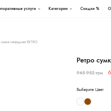
Оплата 
БЕСПЛАТНАЯ ДОСТАВКА ПО ТАШКЕНТУ ОТ 700.000 СУМ
поративные услуги
Категории
Скидки %
О
 сумка нагрудная RETRO
Ретро сум
945 952
сум
Цвет