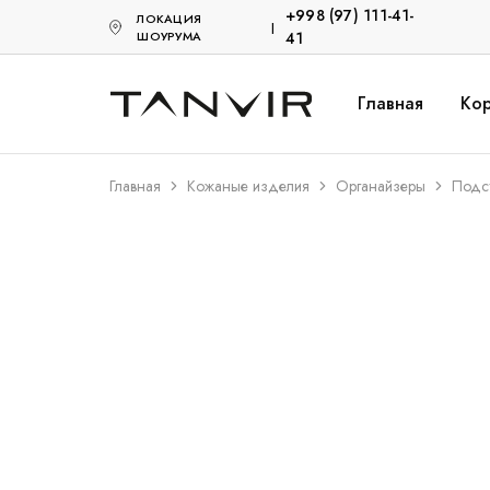
+998 (97) 111-41-
ЛОКАЦИЯ
|
ШОУРУМА
41
Главная
Кор
Tanvir.uz
Кожанные
Акссесуары
Главная
Кожаные изделия
Органайзеры
Подс