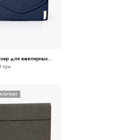
йзер для ювелирных
ий средний Peri
0
сум
НАЛИЧИИ