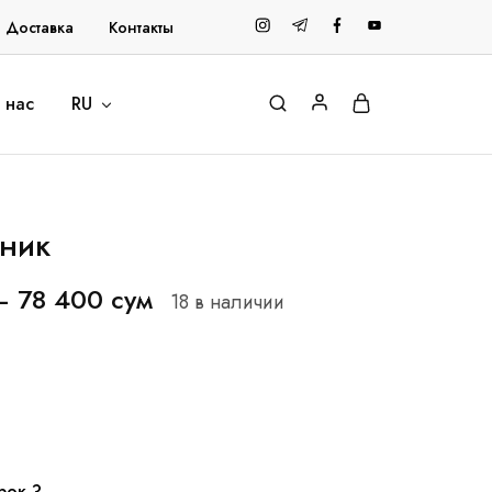
и Доставка
Контакты
 нас
RU
ник
–
78 400
сум
18 в наличии
рок ?