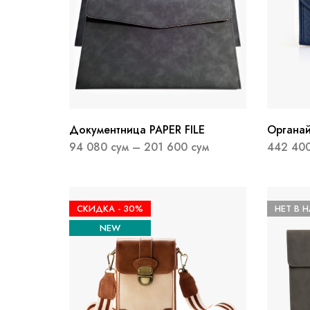
Документница PAPER FILE
Органа
украшен
94 080
сум
–
201 600
сум
442 40
СКИДКА -
30%
НЕТ В 
NEW