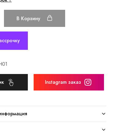
В Корзину
ассрочку
H01
ик
Instagram заказ
информация