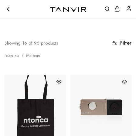
ЛОКАЦИЯ ШОУРУМА
|
+998 (97) 111-41-41
Tanvir.uz
Кожанные
Акссесуары
Filter
Showing
16
of
95
products
Главная
Магазин