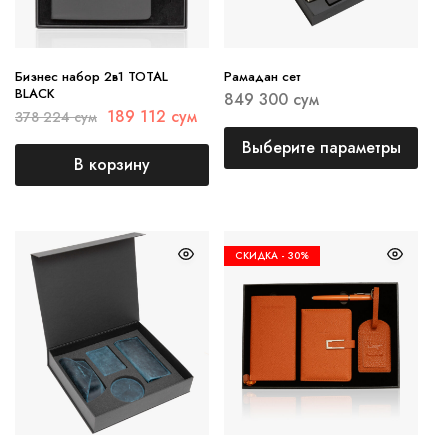
Бизнес набор 2в1 TOTAL
Рамадан сет
BLACK
849 300
сум
189 112
сум
378 224
сум
Выберите параметры
В корзину
СКИДКА -
30%