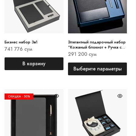
Бизнес набор 3в1
Элегантный подарочный набор
“Кожаный блокнот + Ручка со
741 776
сум
сменным стержнем”
291 200
сум
В корзину
Выберите параметры
СКИДКА -
50%