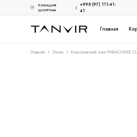
+998 (97) 111-41-
ЛОКАЦИЯ
|
ШОУРУМА
41
Главная
Кор
Tanvir.uz
Кожанные
Акссесуары
Главная
Зонты
Классический зонт PARACHASE C