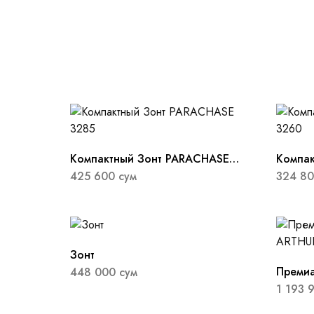
Компактный Зонт PARACHASE
Компак
3285
3260
425 600
сум
324 8
Зонт
Преми
448 000
сум
ARTHU
1 193 