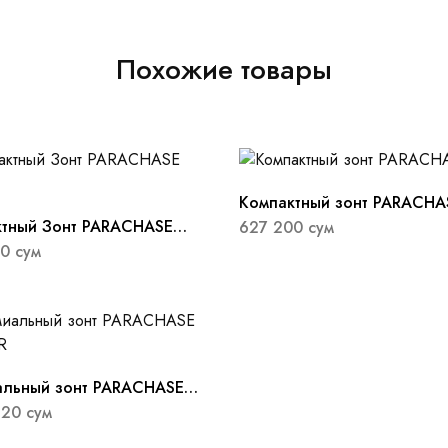
Похожие товары
Компактный зонт PARACHA
тный Зонт PARACHASE
627 200
сум
00
сум
альный зонт PARACHASE
R
920
сум