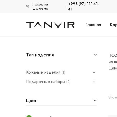
+998 (97) 111-41-
ЛОКАЦИЯ
|
ШОУРУМА
41
Главная
Кор
Tanvir.uz
Кожанные
Акссесуары
Тип изделия
ПОД
из в
Цена
Кожаные изделия
1
Подарочные наборы
2
Show
Цвет