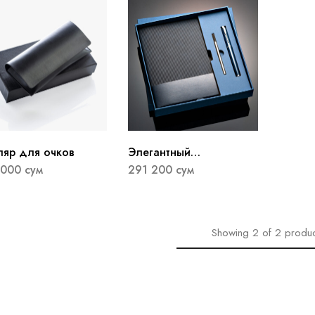
ляр для очков
Элегантный
подарочный набор
 000
сум
291 200
сум
“Кожаный блокнот +
Ручка со сменным
стержнем”
Showing
2
of
2
produc