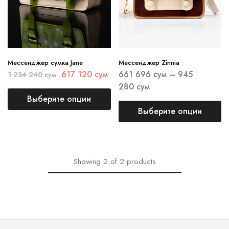
Мессенджер сумка Jane
Мессенджер Zinnia
617 120
сум
661 696
сум
–
945
1 234 240
сум
280
сум
Выберите опции
Выберите опции
Showing
2
of
2
products