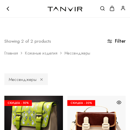
ЛОКАЦИЯ ШОУРУМА
|
+998 (97) 111-41-41
Tanvir.uz
Кожанные
Акссесуары
Filter
Showing
2
of
2
products
Главная
Кожаные изделия
Мессенджеры
Мессенджеры
СКИДКА -
50%
СКИДКА -
30%