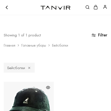
ЛОКАЦИЯ ШОУРУМА
|
+998 (97) 111-41-41
Tanvir.uz
Кожанные
Акссесуары
Filter
Showing
1
of
1
product
Главная
Головные уборы
Бейсболки
Бейсболки